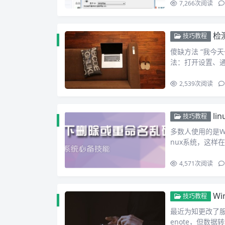
7,266
次阅读
检
技巧教程
傻缺方法 “我今
法：打开设置、
2,539
次阅读
l
技巧教程
多数人使用的是W
nux系统，这样
4,571
次阅读
Wi
技巧教程
最近为知更改了服
enote，但数