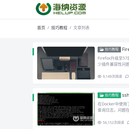
首页
技巧教程
文章列表
Fi
技巧教程
Firefox升
少插件兼容性问
9,149
次阅读
s
技巧教程
在Docker中
查询日志，问题在
56,152
次阅读