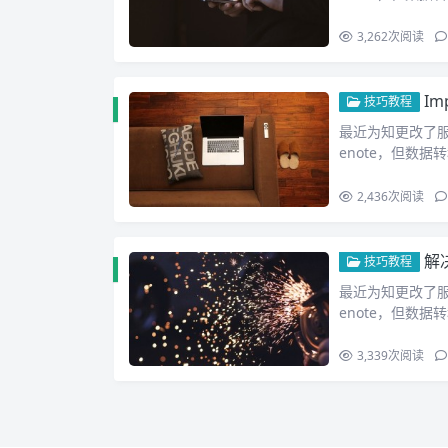
3,262
次阅读
Im
技巧教程
最近为知更改了服
enote，但数
2,436
次阅读
解决bs
技巧教程
最近为知更改了服
enote，但数
3,339
次阅读