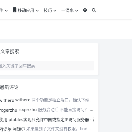
件
移动应用
技巧
一滴水
文章搜索
最新评论
withero
两个功能是独立端口，确认下端口吧。或者查看下容器详情的日志，再对一遍设置，不行就重新来过。
rogerzhu
服务启动后 不能直接访问？ 是网络配置问题还是因为没有aria2？
使用iptables实
阿锑尔
如果遇到子文件夹没有权限，find就会终止，有没有处理办法？