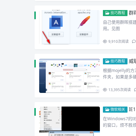
群晖
技巧教程
自己使用群晖搭建网
用。见图
9,910
次阅读
威联
技巧教程
根据mojelly
件夹，如果是多
13,395
次阅读
I
微软相关
在Windows
的窗口，烦不胜