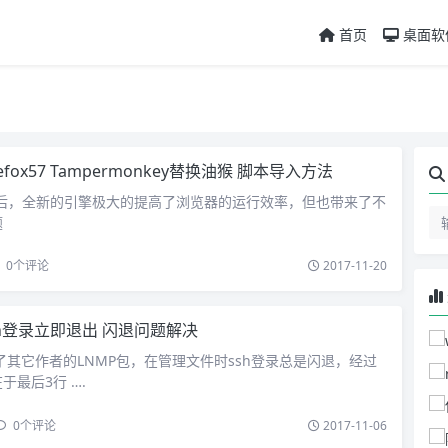
首页
桌面软
refox57 Tampermonkey替换油猴 脚本导入方法
级至57后，全新的引擎极大的提高了浏览器的运行效率，但也带来了不
题
0
个评论
2017-11-20
sh登录立即退出 闪退问题解决
使用了其它作者的LNMP包，在管理文件时ssh登录总是闪退，经过
于最后3行 ….
0
个评论
2017-11-06