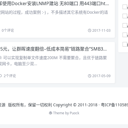
使用Docker安装LNMP建站 无80端口 用443端口https访问
站的过程，成功案例 :-) ，不多描述其它系统有Docker的适
0
个评论
2017-11-03
15元，让群晖速度翻倍–低成本简易”链路聚合”SMB3多通道
卡 可以实现复制单文件速度200M 不需要聚合，且优于链路聚
双网卡，电脑至少双…
2
个评论
2017-05-09
资源
版权所有，保留一切权利 Copyright © 2011-2018 ·
粤ICP备11058
Theme by
Puock