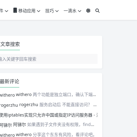
件
移动应用
技巧
一滴水
文章搜索
最新评论
withero
两个功能是独立端口，确认下端口吧。或者查看下容器详情的日志，再对一遍设置，不行就重新来过。
rogerzhu
服务启动后 不能直接访问？ 是网络配置问题还是因为没有aria2？
使用iptables实
阿锑尔
如果遇到子文件夹没有权限，find就会终止，有没有处理办法？
withero
分享这个东东有风险，看评论吧。