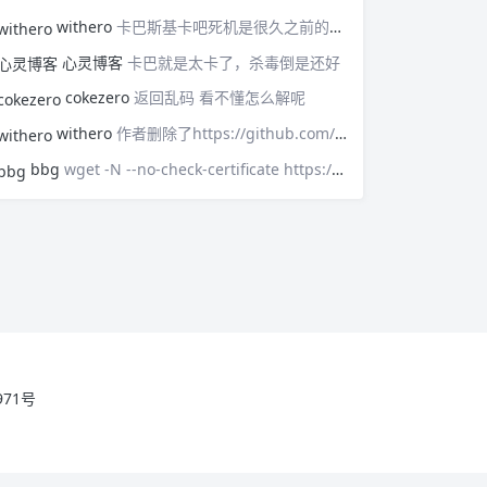
withero
卡巴斯基卡吧死机是很久之前的事了，现在不会，用Free版，基本上感觉不到他的存在，只有默默守护。
心灵博客
卡巴就是太卡了，杀毒倒是还好
cokezero
返回乱码 看不懂怎么解呢
withero
作者删除了https://github.com/FunctionClub/V2ray.fun
bbg
wget -N --no-check-certificate https://raw.githubusercontent.com/FunctionClub/v2ray.fun/master/install.sh && bash install.sh新脚本已经失效了
971号