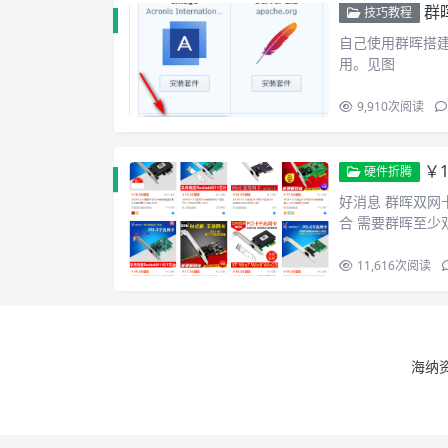
群晖
技巧教程
自己使用群晖搭建网
用。见图
9,910
次阅读
￥
硬件折腾
好消息 群晖双网
合 需要群晖至少
11,616
次阅读
海纳