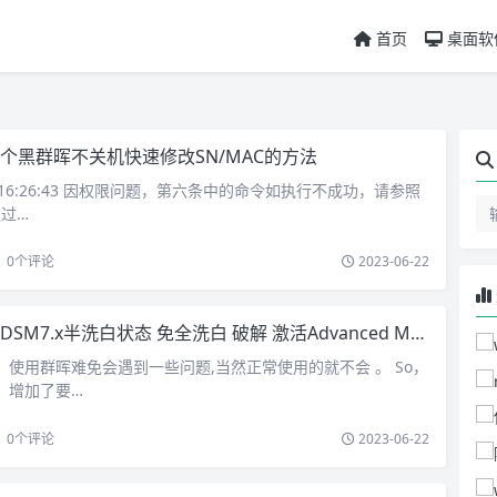
首页
桌面软
个黑群晖不关机快速修改SN/MAC的方法
06 16:26:43 因权限问题，第六条中的命令如执行不成功，请参照
通过…
0
个评论
2023-06-22
.x半洗白状态 免全洗白 破解 激活Advanced Media Extensions 3.0.0 3.1.0或以上版本套件
样，使用群晖难免会遇到一些问题,当然正常使用的就不会 。 So，
后，增加了要…
0
个评论
2023-06-22