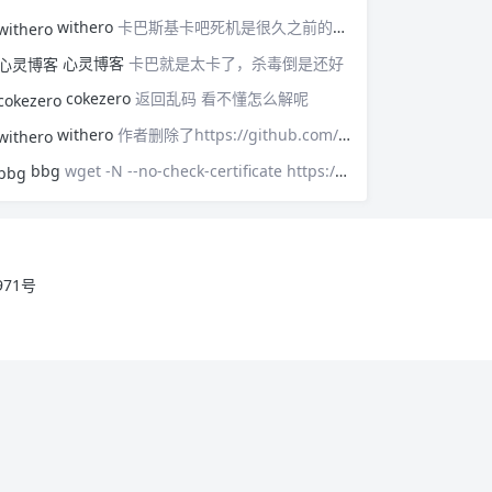
withero
卡巴斯基卡吧死机是很久之前的事了，现在不会，用Free版，基本上感觉不到他的存在，只有默默守护。
心灵博客
卡巴就是太卡了，杀毒倒是还好
cokezero
返回乱码 看不懂怎么解呢
withero
作者删除了https://github.com/FunctionClub/V2ray.fun
bbg
wget -N --no-check-certificate https://raw.githubusercontent.com/FunctionClub/v2ray.fun/master/install.sh && bash install.sh新脚本已经失效了
971号