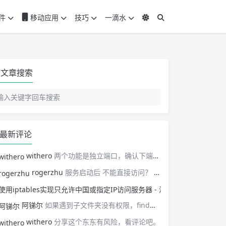
件
移动应用
技巧
一滴水
文章搜索
最新评论
withero
两个功能是独立端口，确认下端口吧。或者查看下容器详情的日志，再对一遍设置，不行就重新来过。
rogerzhu
服务启动后 不能直接访问？ 是网络配置问题还是因为没有aria2？
使用iptables实
阿锑尔
如果遇到子文件夹没有权限，find就会终止，有没有处理办法？
withero
分享这个东东有风险，看评论吧。