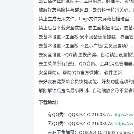
去会话标签好友助手、应用消息、群推荐、功能
破解好友离隐抖与群多图，去资料卡特别关心、
禁止生成无用文件、Logs文件夹屏蔽扫描硬盘
禁止后台下载安全数据，去主面板应用宝，去基
去基本设置->主面板:安卓设备连接提醒、界面
去基本设置->主面板:不显示广告(会员设置项）
去安全设置->QQ锁:更换热键、自动锁定设置按
去主菜单所有服务、QQ会员、工具(消息管理器
安全帮助)、帮助(QQ官方微博)、软件更新
去好友右键菜单会员快捷功能、好友功能选项的
解除解锁后宽高最小限制、自动缩放名称不显省
下载地址：
有QQ秀：QQ8.9.4 O.21603.7z:
https://w
无QQ秀：QQ8.9.4 O.21603!.7z:
https://
去右下角弹窗：QQ8.9.4 O.21603 notips.7