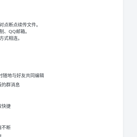
对点断点续传文件。
制、QQ邮箱。
方式相连。
，随时随地与好友共同编辑
蔽的群消息
效快捷
趣不断
漏