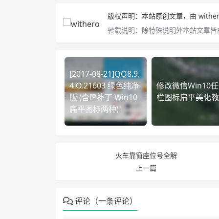
版权声明：
本站原创文章，由
withe
转载说明：
除特殊说明外本站文章皆由
[2017-08-21]QQ8.9.
4 O.21603 绿色纯净
修改微信Win10
版 (含IP补丁 Win10
栏图标扁平美化教
扁平图标两种)
火车靠窗座位号全解
上一篇
评论（一条评论）