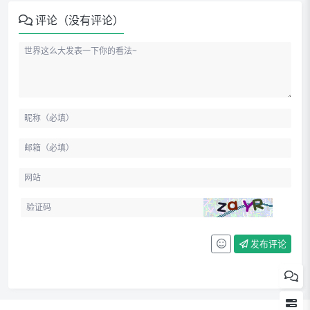
评论（没有评论）
拍摄和优化扫描件
将本地已有照片导入为扫描文档
单个文档的操作和管理
所有文档操作和管理
打印或传真发送文档
文档的批注、修改和 OCR 识别
将文档上传到其他云端
导出
发布评论
设置