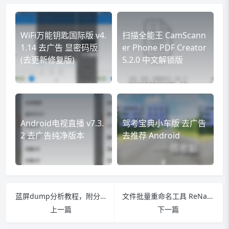
WiFi万能钥匙国际版 v4.
扫描全能王 CamScann
1.14 去广告 显密码版
er Phone PDF Creator
(去更新修复版)
5.2.0 中文解锁版
Android电视直播 v7.3.
驾考宝典小车版 去广告
2 去广告纯净版本
去推荐 Android
蓝屏dump分析教程，附分析工具WinDbg(x86 x64)6.12.0002.633下载
文件批量重命名工具 ReNamer Pro 6.8.0 中文绿色多语免费版
上一篇
下一篇