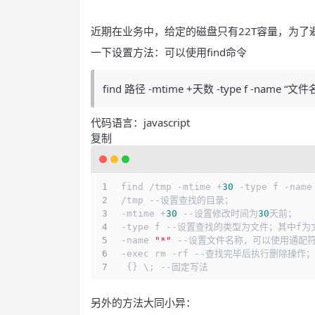
近期在业务中，给定的磁盘只有22T容量，为
一下设置方法：可以使用find命令
find 路径 -mtime +天数 -type f -name “文件名” -
代码语言：
javascript
复制
find /tmp -mtime +
30
 -type f -name
/tmp --设置查找的目录；
-mtime +
30
 --设置修改时间为
30
天前；
-type f --设置查找的类型为文件；其中f
-name 
"*"
 --设置文件名称，可以使用通配
-exec rm -rf --查找完毕后执行删除操作；
 {} \; --固定写法
另外的方法大同小异：