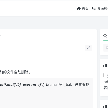
首页
桌面软
件
月前的文件自动删除。
*.mail[12] -exec rm -rf {} \;
/email/v1_bak –设置查找