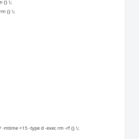
 {} \;
m {} \;
ime +15 -type d -exec rm -rf {} \;