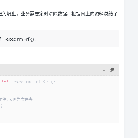
了避免爆盘，业务需要定时清除数据，根据网上的资料总结了
exec rm -rf {} ;
 
"*"
 -exec rm -rf {} \;
为文件，d则为文件夹
符；