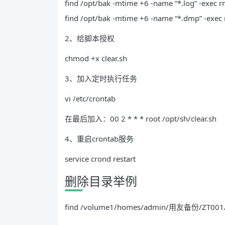
find /opt/bak -mtime +6 -name “*.log” -exec rm
find /opt/bak -mtime +6 -name “*.dmp” -exec r
2、给脚本授权
chmod +x clear.sh
3、加入定时执行任务
vi /etc/crontab
在最后加入：00 2 * * * root /opt/sh/clear.sh
4、重启crontab服务
service crond restart
删除目录举例
find /volume1/homes/admin/用友备份/ZT001/ -mt