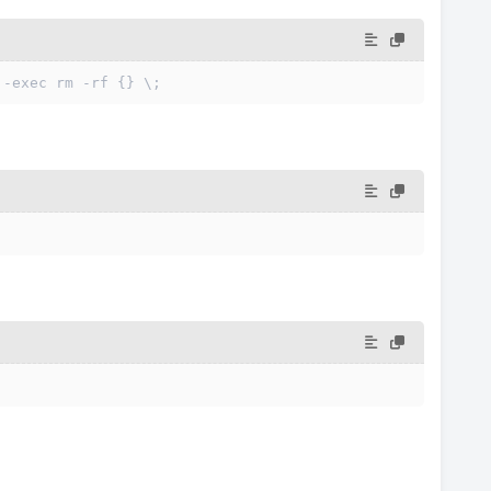
 -exec rm -rf {} \;