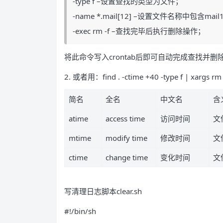
-type f –设置查找的类型为文件；
-name *.mail[12] –设置文件名称中包含mail
-exec rm -f –查找完毕后执行删除操作；
将此命令写入crontab后即可自动完成查找并删
2. 或者用：find . -ctime +40 -type f | xargs rm 
简名
全名
中文名
含
atime
access time
访问时间
文
mtime
modify time
修改时间
文
ctime
change time
变化时间
文
写清理日志脚本clear.sh
#!/bin/sh