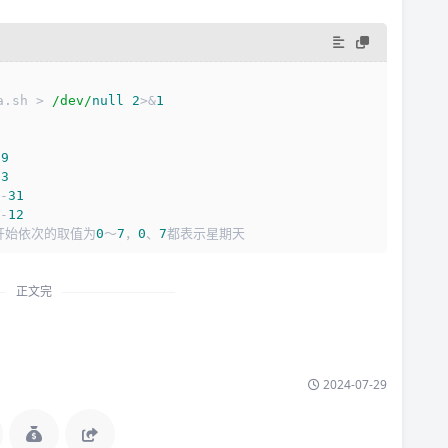
a.
sh
 > 
/dev/
null
2
>&
1
59
23
-
31
-
12
开始依次的取值为
0
～
7
，
0
、
7
都表示星期天
正文完
2024-07-29