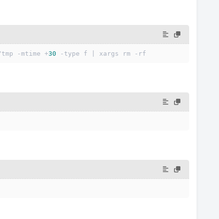
/tmp -mtime +
30
 -type f | xargs rm -rf