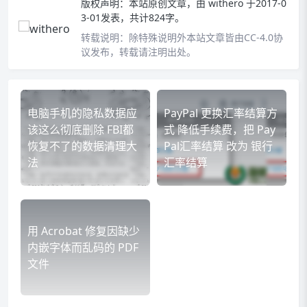
版权声明：
本站原创文章，由
withero
于2017-0
3-01发表，共计824字。
转载说明：
除特殊说明外本站文章皆由CC-4.0协
议发布，转载请注明出处。
电脑手机的隐私数据应
PayPal 更换汇率结算方
该这么彻底删除 FBI都
式 降低手续费，把 Pay
恢复不了的数据清理大
Pal汇率结算 改为 银行
法
汇率结算
用 Acrobat 修复因缺少
内嵌字体而乱码的 PDF
文件