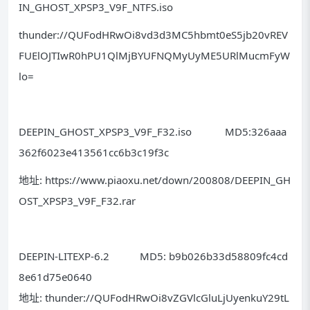
IN_GHOST_XPSP3_V9F_NTFS.iso
thunder://QUFodHRwOi8vd3d3MC5hbmt0eS5jb20vREV
FUElOJTIwR0hPU1QlMjBYUFNQMyUyME5URlMucmFyW
lo=
DEEPIN_GHOST_XPSP3_V9F_F32.iso MD5:326aaa
362f6023e413561cc6b3c19f3c
地址: https://www.piaoxu.net/down/200808/DEEPIN_GH
OST_XPSP3_V9F_F32.rar
DEEPIN-LITEXP-6.2 MD5: b9b026b33d58809fc4cd
8e61d75e0640
地址: thunder://QUFodHRwOi8vZGVlcGluLjUyenkuY29tL