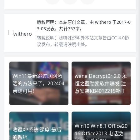
版权声明：
本站原创文章，由
withero
于2017-0
3-03发表，共计757字。
转载说明：
除特殊说明外本站文章皆由CC-4.0协
议发布，转载请注明出处。
Win11最新跳过联网激
wana Decrypt0r 2.0 永
活的方法来了，202404
恒之蓝勒索软件爆发 注
亲测可用！
意安装KB4012215补丁
Win10 Win8.1 Office20
收藏XP系统 深度-最后
16 Office2013 电话激
的系统