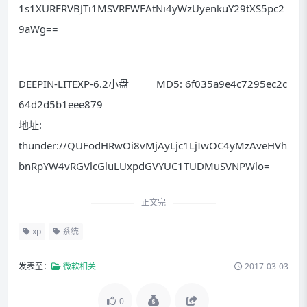
1s1XURFRVBJTi1MSVRFWFAtNi4yWzUyenkuY29tXS5pc2
9aWg==
DEEPIN-LITEXP-6.2小盘 MD5: 6f035a9e4c7295ec2c
64d2d5b1eee879
地址:
thunder://QUFodHRwOi8vMjAyLjc1LjIwOC4yMzAveHVh
bnRpYW4vRGVlcGluLUxpdGVYUC1TUDMuSVNPWlo=
正文完
xp
系统
发表至：
微软相关
2017-03-03
0