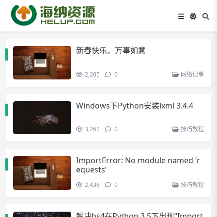
新春快乐，万事如意
2,205
0
网络记事
Windows下Python安装lxml 3.4.4
3,262
0
技巧教程
ImportError: No module named ‘r
equests’
2,436
0
技巧教程
解决bs4在Python 3.5下出现“Import